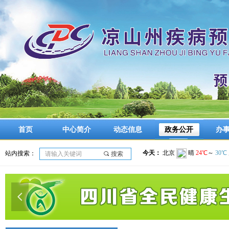
首页
中心简介
动态信息
政务公开
办
站内搜索：
끠
搜索
넳