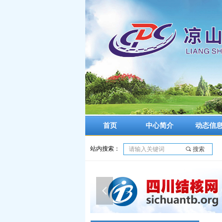
首页
中心简介
动态信
站内搜索：
끠
搜索
넳