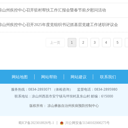
凉山州疾控中心召开驻村帮扶工作汇报会暨春节前夕慰问活动
凉山州疾控中心召开2025年度党组织书记抓基层党建工作述职评议会
上一页
1
2
3
4
5
网站地图
网站帮助
网站建议
联系我们
服务热线：0834-2893071 （体检咨询） 监督电话：0834-2895980
联系地址：凉山州西昌市安宁镇马坪坝村及东山村 邮编：615000
版权所有：
凉山彝族自治州疾病预防控制中心
蜀ICP备2023018926号-1
川公网安备51340102000275号