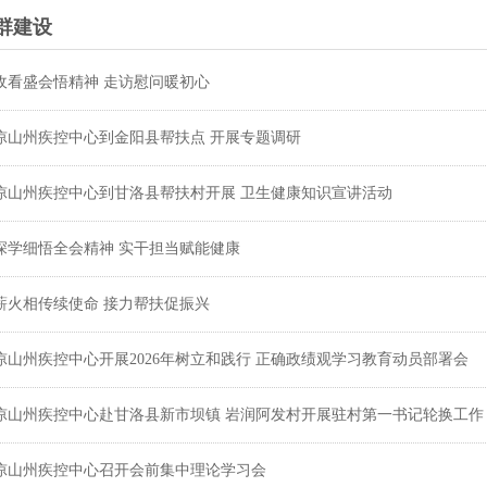
群建设
收看盛会悟精神 走访慰问暖初心
凉山州疾控中心到金阳县帮扶点 开展专题调研
凉山州疾控中心到甘洛县帮扶村开展 卫生健康知识宣讲活动
深学细悟全会精神 实干担当赋能健康
薪火相传续使命 接力帮扶促振兴
凉山州疾控中心开展2026年树立和践行 正确政绩观学习教育动员部署会
凉山州疾控中心赴甘洛县新市坝镇 岩润阿发村开展驻村第一书记轮换工作
凉山州疾控中心召开会前集中理论学习会